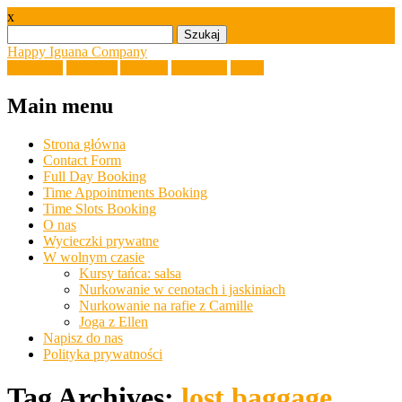
x
Szukaj:
Happy Iguana Company
Facebook
Linkedin
Youtube
Instagram
Email
Main menu
Skip
Strona główna
to
Contact Form
content
Full Day Booking
Time Appointments Booking
Time Slots Booking
O nas
Wycieczki prywatne
W wolnym czasie
Kursy tańca: salsa
Nurkowanie w cenotach i jaskiniach
Nurkowanie na rafie z Camille
Joga z Ellen
Napisz do nas
Polityka prywatności
Tag Archives:
lost baggage