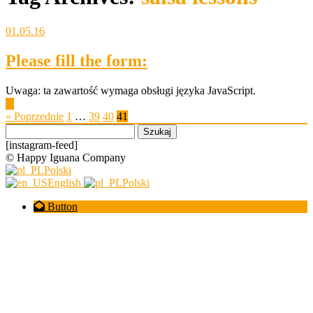
01.05.16
Please fill the form:
Uwaga: ta zawartość wymaga obsługi języka JavaScript.
▶
« Poprzednie
1
…
39
40
41
Szukaj:
[instagram-feed]
© Happy Iguana Company
Polski
English
Polski
Button