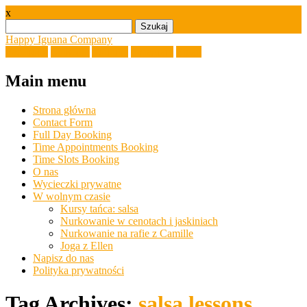
x
Szukaj:
Happy Iguana Company
Facebook
Linkedin
Youtube
Instagram
Email
Main menu
Skip
Strona główna
to
Contact Form
content
Full Day Booking
Time Appointments Booking
Time Slots Booking
O nas
Wycieczki prywatne
W wolnym czasie
Kursy tańca: salsa
Nurkowanie w cenotach i jaskiniach
Nurkowanie na rafie z Camille
Joga z Ellen
Napisz do nas
Polityka prywatności
Tag Archives:
salsa lessons