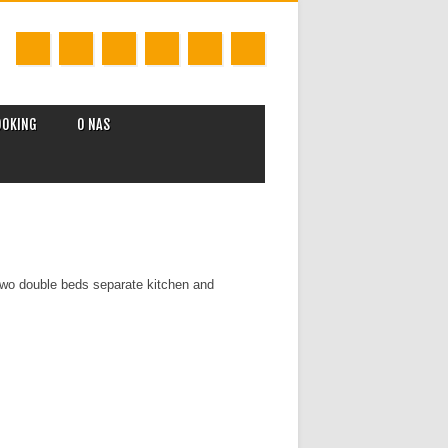
OOKING
O NAS
Two double beds separate kitchen and