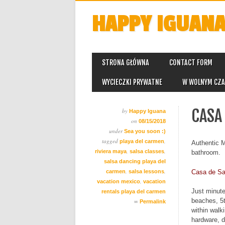
HAPPY IGUAN
MAIN MENU
Skip
STRONA GŁÓWNA
CONTACT FORM
to
content
WYCIECZKI PRYWATNE
W WOLNYM CZA
CASA
by
Happy Iguana
on
08/15/2018
under
Sea you soon :)
tagged
,
playa del carmen
Authentic M
,
,
riviera maya
salsa classes
bathroom.
salsa dancing playa del
,
,
Casa de Sa
carmen
salsa lessons
,
vacation mexico
vacation
Just minute
rentals playa del carmen
beaches, 5t
∞
Permalink
within walk
hardware, d