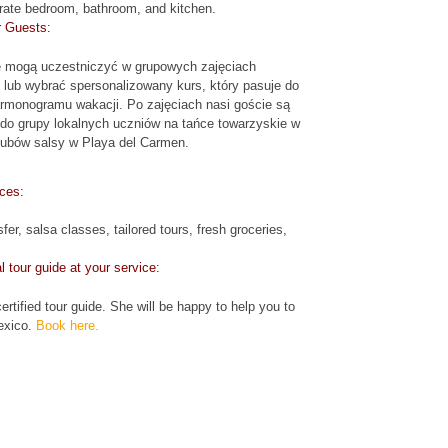
rate bedroom, bathroom, and kitchen.
r Guests:
e mogą uczestniczyć w grupowych zajęciach
 lub wybrać spersonalizowany kurs, który pasuje do
rmonogramu wakacji. Po zajęciach nasi goście są
 do grupy lokalnych uczniów na tańce towarzyskie w
lubów salsy w Playa del Carmen.
ces:
sfer, salsa classes, tailored tours, fresh groceries,
.
l tour guide at your service:
ertified tour guide. She will be happy to help you to
exico.
Book here.