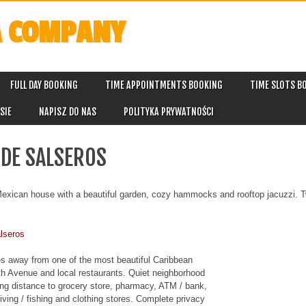
A COMPANY
FULL DAY BOOKING
TIME APPOINTMENTS BOOKING
TIME SLOTS B
SIE
NAPISZ DO NAS
POLITYKA PRYWATNOŚCI
 DE SALSEROS
exican house with a beautiful garden, cozy hammocks and rooftop jacuzzi. 
lseros
s away from one of the most beautiful Caribbean
h Avenue and local restaurants. Quiet neighborhood
ing distance to grocery store, pharmacy, ATM / bank,
iving / fishing and clothing stores. Complete privacy